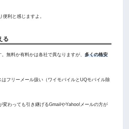
り便利と感じますよ。
える
す。無料か有料かは各社で異なりますが、
多くの格安
スはフリーメール扱い（ワイモバイルとUQモバイル除
わっても引き継げるGmailやYahoo!メールの方が