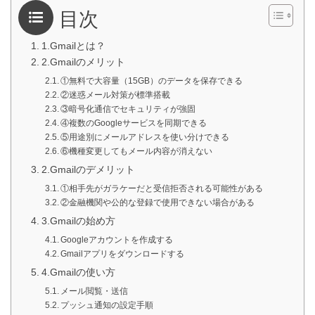
目次
1.Gmailとは？
2.Gmailのメリット
①無料で大容量（15GB）のデータを保存できる
②迷惑メール対策が標準搭載
③暗号化通信でセキュリティが強固
④複数のGoogleサービスを同期できる
⑤用途別にメールアドレスを使い分けできる
⑥機種変更してもメール内容が消えない
2.Gmailのデメリット
①相手先がガラケーだと受信拒否される可能性がある
②金融機関や公的な登録で使用できない場合がある
3.Gmailの始め方
Googleアカウントを作成する
Gmailアプリをダウンロードする
4.Gmailの使い方
メール閲覧・送信
プッシュ通知の設定手順