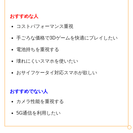
microSDカード
外部メモリ
おすすめな人
(最大1TB)
コストパフォーマンス重視
バッテリー容量
4570mAh
手ごろな価格で3Dゲームを快適にプレイしたい
ライトカッパー
電池持ちを重視する
本体カラー
シルバー
ブラック
壊れにくいスマホを使いたい
おサイフケータイ対応スマホが欲しい
〇
防水
(防水：IPX5/IPX8、防塵：IP6X)
おすすめでない人
おサイフケータイ
〇
カメラ性能を重視する
ワンセグ
×
5G通信を利用したい
〇
DSDV
(nanoSIM + eSIM)