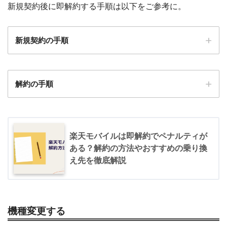
新規契約後に即解約する手順は以下をご参考に。
新規契約の手順
STEP.1
解約の手順
楽天モバイルの公式サイトにアクセス
>
楽天モバイルの公式サイトはこちら
STEP.1
アクセス後、お申し込みボタンをタップして下さい。
楽天モバイルは即解約でペナルティが
my 楽天モバイルにアクセス
ある？解約の方法やおすすめの乗り換
アプリ版はこちら
え先を徹底解説
STEP.2
「この内容で申し込む」をタップ
ブラウザ版はこちら
※このあとアプリ版にて解説していきます
機種変更する