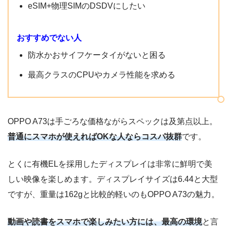
バッテリー容量
4000mAh
eSIM+物理SIMのDSDVにしたい
ネービーブルー
本体カラー
ダイナミックオレンジ
おすすめでない人
防水かおサイフケータイがないと困る
防水
×
最高クラスのCPUやカメラ性能を求める
おサイフケータイ
×
ワンセグ
×
OPPO A73は手ごろな価格ながらスペックは及第点以上。
〇
DSDV
普通にスマホが使えればOKな人ならコスパ抜群
です。
(nanoSIM eSIM)
とくに有機ELを採用したディスプレイは非常に鮮明で美
しい映像を楽しめます。ディスプレイサイズは6.44と大型
ですが、重量は162gと比較的軽いのもOPPO A73の魅力。
動画や読書をスマホで楽しみたい方には、最高の環境
と言