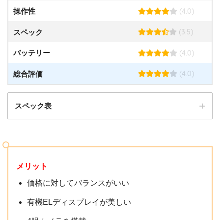
STEP.6
(4.0)
操作性
お届け先を選択
(3.5)
スペック
(4.0)
バッテリー
(4.0)
総合評価
スペック表
発売日
2020年11月20日
メリット
メーカー
OPPO
価格に対してバランスがいい
重量
約162g
有機ELディスプレイが美しい
6.44インチ
画面