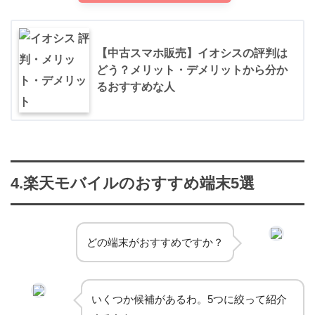
STEP.3
楽天会員IDでログインしたら本人確認書類をアップロードし
希望の端末を選ぶ
ます。次の画面で希望の電話番号を選択。
【中古スマホ販売】イオシスの評判は
3つの候補から好きな番号を選んで下さい。
どう？メリット・デメリットから分か
一般解約の場合は「解約」をタップ、次の携帯会社に電話番
るおすすめな人
号を引き継ぎたい場合（MNP転出）は「MNP予約番号発行」
タップしましょう。
STEP.4
最終確認して申し込み
STEP.4
アンケートに答えて「申込みを完了する」をタッ
4.楽天モバイルのおすすめ端末5選
プ
どの端末がおすすめですか？
いくつか候補があるわ。5つに絞って紹介