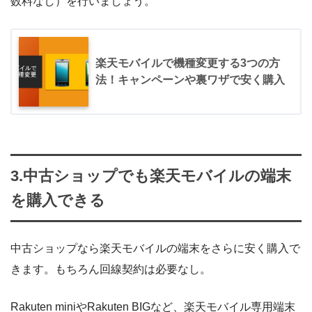
数料なし）を行いましょう。
>
my 楽天モバイルはこちら
※以降は、アプリ版のmy 楽天モバイル（
Android
・
iPhone
）
で解説していきます
楽天モバイルで機種変更する3つの方
法！キャンペーンや裏ワザで安く購入
プラン内容を確認して「この内容で申し込む」をタップして
STEP.2
下さい。端末を購入したい場合は、希望の機種を選びましょ
メニューの「製品」をタップ
う。
STEP.3
3.中古ショップでも楽天モバイルの端末
希望の電話番号を選択
を購入できる
STEP.3
「解約」か「MNP予約番号発行」を選択
中古ショップなら楽天モバイルの端末をさらに安く購入で
きます。もちろん回線契約は必要なし。
Rakuten miniやRakuten BIGなど、楽天モバイル専用端末