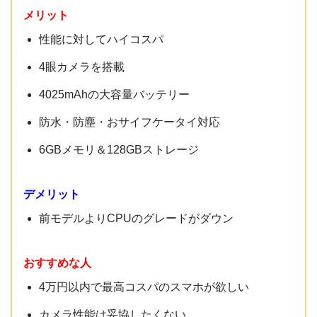
メリット
メーカー
OPPO
性能に対してハイコスパ
重量
約175g
4眼カメラを搭載
画面
6.44インチ、FHD+、2400×1080
4025mAhの大容量バッテリー
OS
Android 10
防水・防塵・おサイフケータイ対応
Snapdragon 665
6GBメモリ＆128GBストレージ
CPU
(オクタコアCPU)
デメリット
メモリ
6GB
前モデルよりCPUのグレードがダウン
ストレージ
128GB
アウト：4800万画素+800万画素+200万画素+200
おすすめな人
カメラ性能
万画素
4万円以内で最高コスパのスマホが欲しい
イン：1600万画素
カメラ性能は妥協したくない