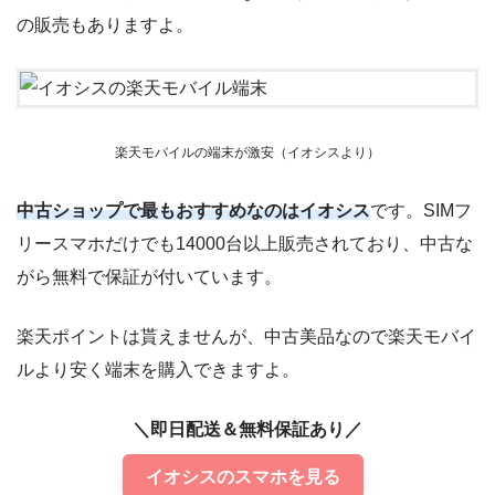
の販売もありますよ。
楽天モバイルの端末が激安（イオシスより）
中古ショップで最もおすすめなのはイオシス
です。SIMフ
リースマホだけでも14000台以上販売されており、中古な
がら無料で保証が付いています。
楽天ポイントは貰えませんが、中古美品なので楽天モバイ
ルより安く端末を購入できますよ。
メニューを開いて「申し込み」→「製品」をタップしましょ
＼即日配送＆無料保証あり／
う。
イオシスのスマホを見る