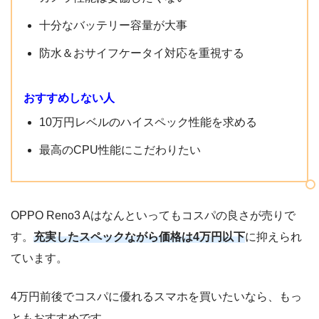
microSD
外部メモリ
十分なバッテリー容量が大事
(最大256GB)
防水＆おサイフケータイ対応を重視する
バッテリー容量
4025mAh
本体カラー
ホワイト、ブラック
おすすめしない人
防水
防水：IPX8 防塵：IP6X
10万円レベルのハイスペック性能を求める
おサイフケータイ
〇
最高のCPU性能にこだわりたい
ワンセグ
✕
DSDV
〇
OPPO Reno3 Aはなんといってもコスパの良さが売りで
す。
充実したスペックながら価格は4万円以下
に抑えられ
ています。
4万円前後でコスパに優れるスマホを買いたいなら、もっ
ともおすすめです。