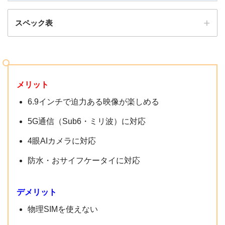
スペック表
発売日
2020年9月30日
メリット
メーカー
ZTE
6.9インチで迫力ある映像が楽しめる
重量
約227g
5G通信（Sub6・ミリ波）に対応
6.9インチ
画面
4眼AIカメラに対応
FHD+、2460×1080
防水・おサイフケータイに対応
OS
Android 10
CPU
Qualcomm Snapdragon 765G
デメリット
物理SIMを使えない
メモリ
6GB