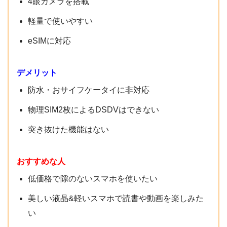
4眼カメラを搭載
FHD+、2400×1080
軽量で使いやすい
ColorOS 7.2
OS
eSIMに対応
(Android 10ベース)
Qualcomm
CPU
デメリット
Snapdragon 662
防水・おサイフケータイに非対応
メモリ
4GB
物理SIM2枚によるDSDVはできない
ストレージ
64GB
突き抜けた機能はない
お届け先は自宅かショップを選べます。自宅の場合は、希望
アウト：1600万画素+800万画素+200万画素+200万
の配送日時も選択可能です。
カメラ性能
画素
おすすめな人
イン：1600万画素
低価格で隙のないスマホを使いたい
STEP.7
microSDカード
契約者情報の確認・支払い方法を選択して申し込
美しい液晶&軽いスマホで読書や動画を楽しみた
外部メモリ
(最大256GB)
み
い