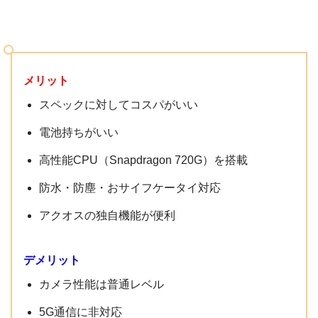
発売日
2020年11月12日
メーカー
シャープ
メリット
重量
約176g
選択後は、カラー・支払い方法を選びます。支払回数は一
スペックに対してコスパがいい
括・24回・48回から選択可。
5.8インチ、FHD+
楽天カード
なら分割払いの手数料は0円です。すべての選択が
電池持ちがいい
画面
2280×1080
終わったら「購入する」をタップしましょう。
高性能CPU（Snapdragon 720G）を搭載
OS
Android 10
防水・防塵・おサイフケータイ対応
STEP.4
CPU
Qualcomm Snapdragon 720G
アクセサリー・オプション（端末保証）を選択
アクオスの独自機能が便利
メモリ
4GB
デメリット
ストレージ
64GB
カメラ性能は普通レベル
アウト：1200万画素+800万画素
カメラ性能
5G通信に非対応
イン：800万画素