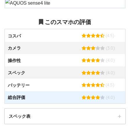
支払い方法（クレジットカード・口座振替）を選択したら、
利用規約にチェック。
解約に関するアンケートにすべて答えて「申込みを完了す
る」をタップすれば手続きは完了です。
このスマホの評価
「同意して申し込む」をタップすれば申込み完了です。
MNP予約番号発行の方は、このあと予約番号を確認して下さ
い。
(4.5)
コスパ
STEP.5
(3.0)
カメラ
SIMカードセットで開通
SIMカードが届いたら端末にセットして下さい。初期設定不要
(4.0)
操作性
で開通します。
(4.0)
スペック
(4.5)
バッテリー
(4.0)
総合評価
スペック表