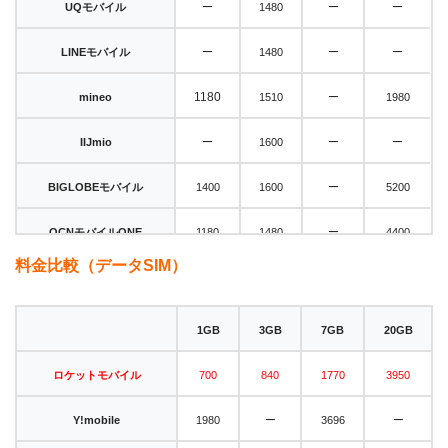
–
–
–
UQ
モバイル
1480
–
–
–
LINE
モバイル
1480
–
1180
mineo
1510
1980
–
–
–
IIJmio
1600
–
BIGLOBE
モバイル
1400
1600
5200
–
OCNモバイル
ONE
1180
1480
4400
料金比較（データSIM）
–
–
イオン
モバイル
1280
4680
–
–
–
nuro
モバイル
2200
1GB
3GB
7GB
20GB
–
–
NifMo
1600
2300
ロケット
モバイル
700
840
1770
3950
–
エキサイト
モバイル
1370
1600
4680
–
–
Y!mobile
1980
3696