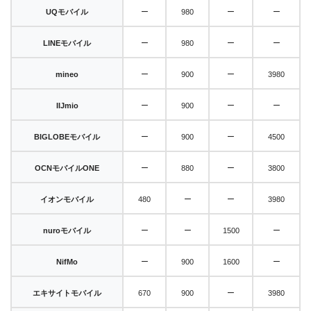
Links
Mate
1100
1620
2500
4800
–
–
–
UQ
モバイル
980
–
–
LIBMO
1580
4680
–
–
–
LINE
モバイル
980
–
QT
モバイル
1450
1550
4900
–
–
mineo
900
3980
–
–
DTI SIM
1200
1490
–
–
–
IIJmio
900
–
–
BIGLOBE
モバイル
900
4500
–
–
OCNモバイル
ONE
880
3800
–
–
イオン
モバイル
480
3980
–
–
–
nuro
モバイル
1500
–
–
NifMo
900
1600
–
エキサイト
モバイル
670
900
3980