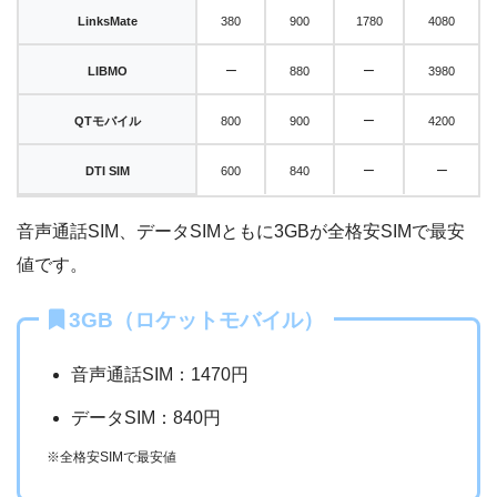
Links
Mate
380
900
1780
4080
–
–
LIBMO
880
3980
–
QT
モバイル
800
900
4200
–
–
DTI SIM
600
840
音声通話SIM、データSIMともに3GBが全格安SIMで最安
値です。
3GB（ロケットモバイル）
音声通話SIM：1470円
データSIM：840円
※全格安SIMで最安値