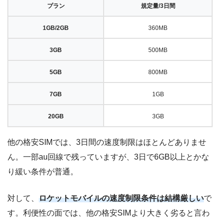
プラン
規定量/3日間
1GB/2GB
360MB
3GB
500MB
5GB
800MB
7GB
1GB
20GB
3GB
他の格安SIMでは、3日間の速度制限はほとんどありませ
ん。一部au回線で残っていますが、3日で6GB以上とかな
り緩い条件が普通。
対して、
ロケットモバイルの速度制限条件は結構厳しい
で
す。利便性の面では、他の格安SIMより大きく劣ると言わ