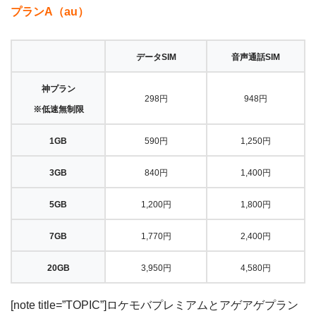
プランA（au）
データSIM
音声通話SIM
神プラン
298円
948円
※低速無制限
1GB
590円
1,250円
3GB
840円
1,400円
5GB
1,200円
1,800円
7GB
1,770円
2,400円
20GB
3,950円
4,580円
[note title=”TOPIC”]ロケモバプレミアムとアゲアゲプラン