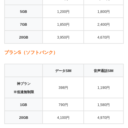
5GB
1,200円
1,800円
7GB
1,850円
2,400円
20GB
3,950円
4,670円
プランS（ソフトバンク）
データSIM
音声通話SIM
神プラン
398円
1,190円
※低速無制限
1GB
790円
1,580円
20GB
4,100円
4,970円