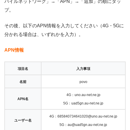
バイルネットワーク」→「APN」→「追加」の順にタッ
プ。
その後、以下のAPN情報を入力してください（4G・5Gに
分かれる場合は、いずれかを入力）。
APN情報
項目名
入力事項
名前
povo
4G：uno.au-net.ne.jp
APN名
5G：uad5gn.au-net.ne.jp
4G：685840734641020@uno.au-net.ne.jp
ユーザー名
5G：au@uad5gn.au-net.ne.jp