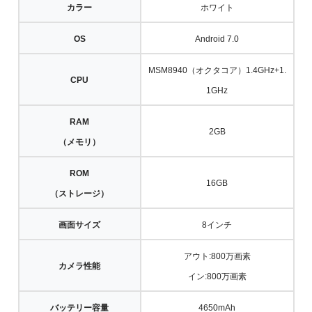
カラー
ホワイト
OS
Android 7.0
MSM8940（オクタコア）1.4GHz+1.
CPU
1GHz
RAM
2GB
（メモリ）
ROM
16GB
（ストレージ）
画面サイズ
8インチ
アウト:800万画素
カメラ性能
イン:800万画素
バッテリー容量
4650mAh