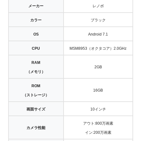
メーカー
レノボ
カラー
ブラック
OS
Android 7.1
CPU
MSM8953（オクタコア）2.0GHz
RAM
2GB
（メモリ）
ROM
16GB
（ストレージ）
画面サイズ
10インチ
アウト:800万画素
カメラ性能
イン:200万画素