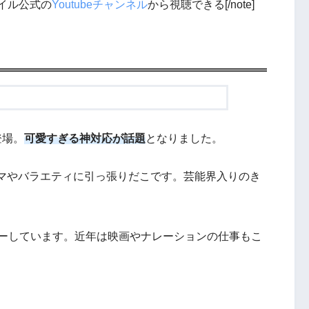
モバイル公式の
Youtubeチャンネル
から視聴できる[/note]
登場。
可愛すぎる神対応が話題
となりました。
マやバラエティに引っ張りだこです。芸能界入りのき
ューしています。近年は映画やナレーションの仕事もこ