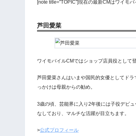
[note title=”TOPIC”]現在の最新CMはワイ
芦田愛菜
ワイモバイルCMではショップ店員役として
芦田愛菜さんはいまや国民的女優としてドラ
っかけは母親からの勧め。
3歳の頃、芸能界に入り2年後には子役デビ
なしており、マルチな活躍が目立ちます。
>
公式プロフィール