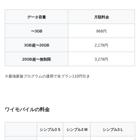
データ容量
月額料金
〜3GB
968円
3GB超〜20GB
2,178円
20GB超〜無制限
3,278円
※最強家族プログラムの適用で全プラン110円引き
ワイモバイルの料金
シンプル3 S
シンプル3 M
シンプル3 L