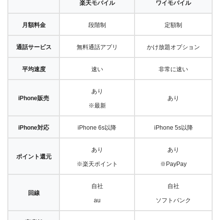
楽天モバイル
ワイモバイル
月額料金
段階制
定額制
通話サービス
無料通話アプリ
かけ放題オプション
平均速度
速い
非常に速い
あり
iPhone販売
あり
※最新
iPhone対応
iPhone 6s以降
iPhone 5s以降
あり
あり
ポイント還元
※楽天ポイント
※PayPay
自社
自社
回線
au
ソフトバンク