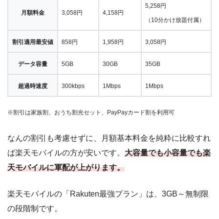
5,258円
月額料金
3,058円
4,158円
（10分かけ放題付属）
割引適用最安値
858円
1,958円
3,058円
データ容量
5GB
30GB
35GB
超過時速度
300kbps
1Mbps
1Mbps
※割引は家族割、おうち割光セット、PayPayカード割を利用可
なんの割引も考慮せずに、月額基本料金を純粋に比較すれ
ば楽天モバイルの方が安いです。
大容量でも小容量でも楽
天モバイルに軍配が上がります。
楽天モバイルの「Rakuten最強プラン」は、3GB～無制限
の段階制です。