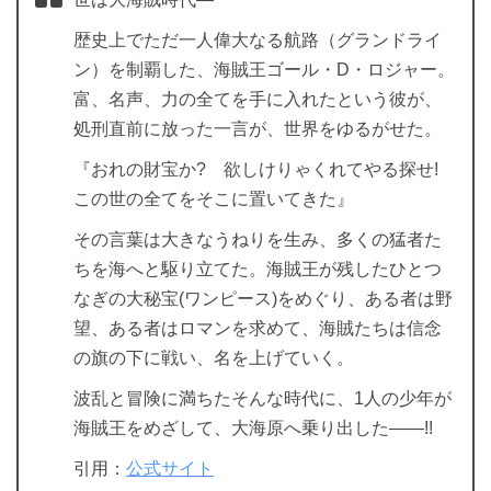
歴史上でただ一人偉大なる航路（グランドライ
ン）を制覇した、海賊王ゴール・D・ロジャー。
富、名声、力の全てを手に入れたという彼が、
処刑直前に放った一言が、世界をゆるがせた。
『おれの財宝か? 欲しけりゃくれてやる探せ!
この世の全てをそこに置いてきた』
その言葉は大きなうねりを生み、多くの猛者た
ちを海へと駆り立てた。海賊王が残したひとつ
なぎの大秘宝(ワンピース)をめぐり、ある者は野
望、ある者はロマンを求めて、海賊たちは信念
の旗の下に戦い、名を上げていく。
波乱と冒険に満ちたそんな時代に、1人の少年が
海賊王をめざして、大海原へ乗り出した――!!
引用：
公式サイト